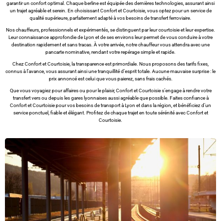
garantir un confort optimal. Chaque berline est équipée des dernières technologies, assurant ainsi
un trajet agréable et serein. En choisissant Confort et Courtoisie, vous optez pour un service de
qualité supérieure, parfaitement adapté à vos besoins de transfert ferroviaire.
Nos chauffeurs, professionnels et expérimentés, se distinguent par leur courtoisie et leur expertise.
Leur connaissance approfondie de Lyon et de ses environs leur permet de vous conduire à votre
destination rapidement et sans tracas. À votre arrivée, notre chauffeur vous attendra avec une
pancarte nominative, rendant votre repérage simple et rapide.
Chez Confort et Courtoisie, la transparence est primordiale. Nous proposons des tarifs fixes,
connus à l’avance, vous assurant ainsi une tranquillité d’esprit totale. Aucune mauvaise surprise : le
prix annoncé est celui que vous paierez, sans frais cachés.
Que vous voyagiez pour affaires ou pour le plaisir, Confort et Courtoisie s’engage à rendre votre
transfert vers ou depuis les gares lyonnaises aussi agréable que possible. Faites confiance à
Confort et Courtoisie pour vos besoins de transport à Lyon et dans la région, et bénéficiez d’un
service ponctuel, fiable et élégant. Profitez de chaque trajet en toute sérénité avec Confort et
Courtoisie.